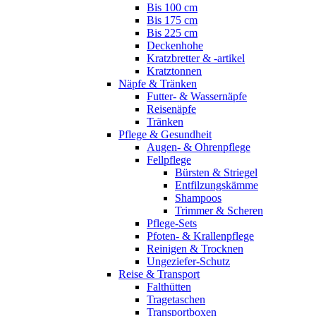
Bis 100 cm
Bis 175 cm
Bis 225 cm
Deckenhohe
Kratzbretter & -artikel
Kratztonnen
Näpfe & Tränken
Futter- & Wassernäpfe
Reisenäpfe
Tränken
Pflege & Gesundheit
Augen- & Ohrenpflege
Fellpflege
Bürsten & Striegel
Entfilzungskämme
Shampoos
Trimmer & Scheren
Pflege-Sets
Pfoten- & Krallenpflege
Reinigen & Trocknen
Ungeziefer-Schutz
Reise & Transport
Falthütten
Tragetaschen
Transportboxen