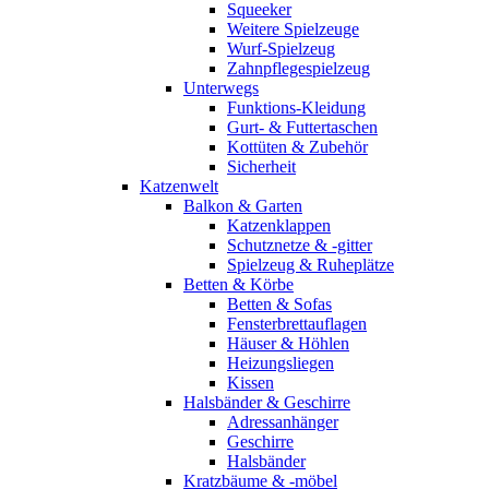
Squeeker
Weitere Spielzeuge
Wurf-Spielzeug
Zahnpflegespielzeug
Unterwegs
Funktions-Kleidung
Gurt- & Futtertaschen
Kottüten & Zubehör
Sicherheit
Katzenwelt
Balkon & Garten
Katzenklappen
Schutznetze & -gitter
Spielzeug & Ruheplätze
Betten & Körbe
Betten & Sofas
Fensterbrettauflagen
Häuser & Höhlen
Heizungsliegen
Kissen
Halsbänder & Geschirre
Adressanhänger
Geschirre
Halsbänder
Kratzbäume & -möbel