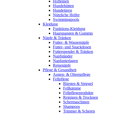
Hofleinen
Hundehütten
Hundetüren
Nützliche Helfer
Swimmingpools
Kleidung
Funktions-Kleidung
Haarspangen & Gummis
Näpfe & Tränken
Futter- & Wassernäpfe
Futter- und Snackdosen
Futterspender & Tränken
Napfständer
Napfunterlagen
Reisenäpfe
Pflege & Gesundheit
Augen- & Ohrenpflege
Fellpflege
Bürsten & Striegel
Fellkämme
Fellpflegeprodukte
Reinigen & Trocknen
Schermaschinen
Shampoos
Trimmer & Scheren