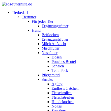
Tierbedarf
Tierfutter
Für jedes Tier
Ergänzungsfutter
Hund
Beiflocken
Ergänzungsfutter
Milch Aufzucht
Mischfutter
Nassfutter
Dosen
Pouches Beutel
Schalen
Tetra Pack
Pflegemittel
Snacks
Agility
Endloswürstchen
Fleischrollen
Fleischstreifen
Hundekuchen
Nogas
Sonstiges