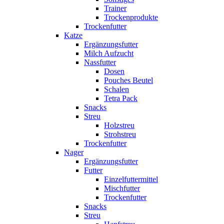
Trainer
Trockenprodukte
Trockenfutter
Katze
Ergänzungsfutter
Milch Aufzucht
Nassfutter
Dosen
Pouches Beutel
Schalen
Tetra Pack
Snacks
Streu
Holzstreu
Strohstreu
Trockenfutter
Nager
Ergänzungsfutter
Futter
Einzelfuttermittel
Mischfutter
Trockenfutter
Snacks
Streu