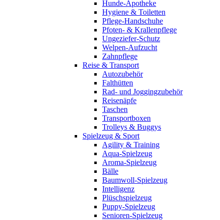
Hunde-Apotheke
Hygiene & Toiletten
Pflege-Handschuhe
Pfoten- & Krallenpflege
Ungeziefer-Schutz
Welpen-Aufzucht
Zahnpflege
Reise & Transport
Autozubehör
Falthütten
Rad- und Joggingzubehör
Reisenäpfe
Taschen
Transportboxen
Trolleys & Buggys
Spielzeug & Sport
Agility & Training
Aqua-Spielzeug
Aroma-Spielzeug
Bälle
Baumwoll-Spielzeug
Intelligenz
Plüschspielzeug
Puppy-Spielzeug
Senioren-Spielzeug