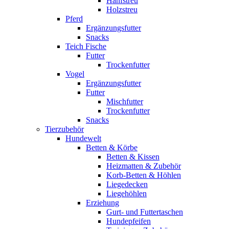
Hanfstreu
Holzstreu
Pferd
Ergänzungsfutter
Snacks
Teich Fische
Futter
Trockenfutter
Vogel
Ergänzungsfutter
Futter
Mischfutter
Trockenfutter
Snacks
Tierzubehör
Hundewelt
Betten & Körbe
Betten & Kissen
Heizmatten & Zubehör
Korb-Betten & Höhlen
Liegedecken
Liegehöhlen
Erziehung
Gurt- und Futtertaschen
Hundepfeifen