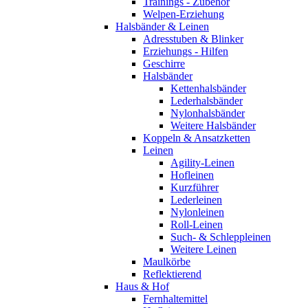
Trainings - Zubehör
Welpen-Erziehung
Halsbänder & Leinen
Adresstuben & Blinker
Erziehungs - Hilfen
Geschirre
Halsbänder
Kettenhalsbänder
Lederhalsbänder
Nylonhalsbänder
Weitere Halsbänder
Koppeln & Ansatzketten
Leinen
Agility-Leinen
Hofleinen
Kurzführer
Lederleinen
Nylonleinen
Roll-Leinen
Such- & Schleppleinen
Weitere Leinen
Maulkörbe
Reflektierend
Haus & Hof
Fernhaltemittel