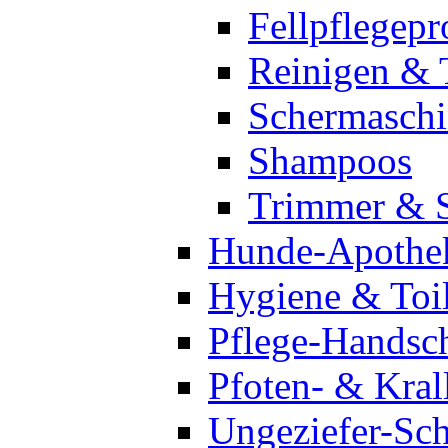
Fellpflegepr
Reinigen & 
Schermasch
Shampoos
Trimmer & 
Hunde-Apothe
Hygiene & Toil
Pflege-Handsc
Pfoten- & Kral
Ungeziefer-Sc