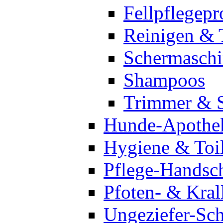
Fellpflegepr
Reinigen & 
Schermasch
Shampoos
Trimmer & 
Hunde-Apothe
Hygiene & Toil
Pflege-Handsc
Pfoten- & Kral
Ungeziefer-Sc